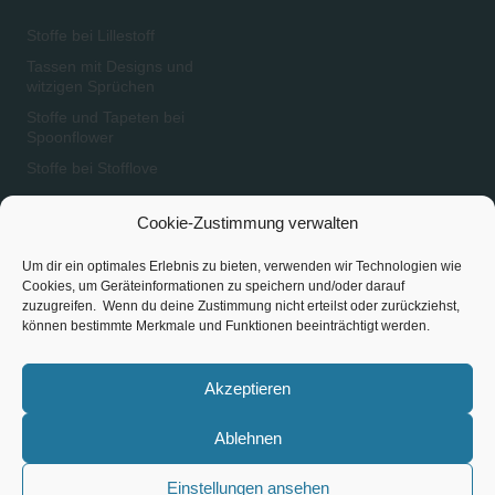
Stoffe bei Lillestoff
Tassen mit Designs und
witzigen Sprüchen
Stoffe und Tapeten bei
Spoonflower
Stoffe bei Stofflove
Cookie-Zustimmung verwalten
SOCIAL MEDIA
IMPRESSUM /
Um dir ein optimales Erlebnis zu bieten, verwenden wir Technologien wie
DATENSCHUTZ
Cookies, um Geräteinformationen zu speichern und/oder darauf
zuzugreifen. Wenn du deine Zustimmung nicht erteilst oder zurückziehst,
Instagram
können bestimmte Merkmale und Funktionen beeinträchtigt werden.
Impressum – Kontakt
Pinterest
Datenschutzerklärung
Akzeptieren
Ablehnen
Einstellungen ansehen
Copyright © 2026 Pattern and Surface Design - Andrea Mühlbauer